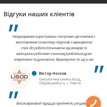
Відгуки наших кліентів
Неодноразово користуємось послугами цієї компанії з
виготовлення та монтажу поручнів з нержавіючої
сталі. Всі роботи (починаючи від вимірів та
закінчуючи роботами з монтажу) робляться дуже
оперативно та дуже якісно. Враховуючи те, що у нас
клініка з відповідними строгими вимогами до
іміджевого стану та цими поруччями користуються
Віктор Носков
окрім співробітників і пацієнти, всі ці перила, що
Онкологічна клініка Лісод,
встановлюються і на вулиці і всередині будівель,
Обухівський р-н, с. Плюти
дуже органічно вписуються в наш імідж і всі пацієнти
та співробітники дуже ними задоволені .
Високофаховий підхід до прийняття, узгодження