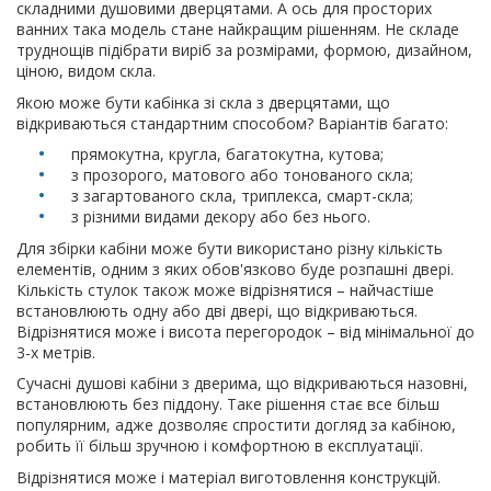
складними душовими дверцятами. А ось для просторих
ванних така модель стане найкращим рішенням. Не складе
труднощів підібрати виріб за розмірами, формою, дизайном,
ціною, видом скла.
Якою може бути кабінка зі скла з дверцятами, що
відкриваються стандартним способом? Варіантів багато:
прямокутна, кругла, багатокутна, кутова;
з прозорого, матового або тонованого скла;
з загартованого скла, триплекса, смарт-скла;
з різними видами декору або без нього.
Для збірки кабіни може бути використано різну кількість
елементів, одним з яких обов'язково буде розпашні двері.
Кількість стулок також може відрізнятися – найчастіше
встановлюють одну або дві двері, що відкриваються.
Відрізнятися може і висота перегородок – від мінімальної до
3-х метрів.
Сучасні душові кабіни з дверима, що відкриваються назовні,
встановлюють без піддону. Таке рішення стає все більш
популярним, адже дозволяє спростити догляд за кабіною,
робить її більш зручною і комфортною в експлуатації.
Відрізнятися може і матеріал виготовлення конструкцій.