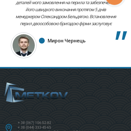
деталей мого замовлення на перила та забезпечення
його швидкого виконання протягом 5 днів
менеджером Олександром Бельдягою. Встановлення
перил двоособовою бригадою фірми заслуговує
найвищої оцінки. Для мене це був зразок чітко
продуманого, високоякісного виконання, з
Мирон Чернець
дотриманням усіх моїх пропозицій. Якість усіх етапів
замовлення є, безсумнівно вищою, ніж ціна за нього.
Рекомендую усім цей екстра фірмовий спосіб роботи.
+ 38 (067) 106-52-82
+ 38 (044) 333-45-65