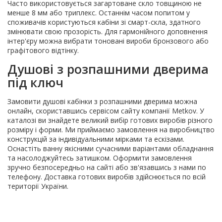
Часто використовується загартоване скло товщиною не
менше 8 мм або триплекс. Останнім часом попитом у
споживачів користуються кабіни зі смарт-скла, здатного
змінювати свою прозорість. Для гармонійного доповнення
інтер'єру можна вибрати тоновані вироби бронзового або
графітового відтінку.
Душові з розпашними дверима
під ключ
Замовити душові кабінки з розпашними дверима можна
онлайн, скориставшись сервісом сайту компанії Metkov. У
каталозі ви знайдете великий вибір готових виробів різного
розміру і форми. Ми приймаємо замовлення на виробництво
конструкцій за індивідуальними мірками та ескізами.
Оснастіть ванну якісними сучасними варіантами обладнання
та насолоджуйтесь затишком. Оформити замовлення
зручно безпосередньо на сайті або зв'язавшись з нами по
телефону. Доставка готових виробів здійснюється по всій
території України.