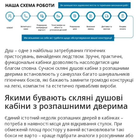
Душ – одне з найбільш затребуваних гігієнічних
пристосувань, винайдених людством. Зручні, практичні,
функціональні кабінки дозволяють насолодитися цим
благом сповна. Сучасні скляні душові кабіни з розпашними
дверима встановлюють у санвузлах багато шанувальників
гігієнічних боксів, які бажають замінити громіздкі конструкції
на легкі, компактні та естетично привабливі вироби.
Якими бувають скляні душові
кабіни з розпашними дверима
Єдиний істотний недолік розпашних дверей в кабінках –
потреба в наявності місця для відкривання стулок. При
обмеженій площі простору у ванній встановлювати такі
бокси не варто – краще підібрати аналоги з розсувними або