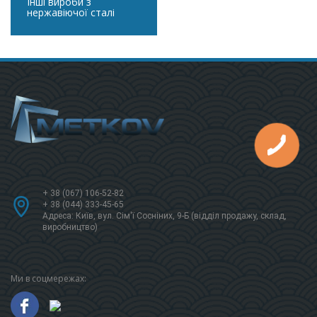
Інші вироби з
нержавіючої сталі
+ 38 (067) 106-52-82
+ 38 (044) 333-45-65
Адреса: Київ, вул. Сім'ї Сосніних, 9-Б (відділ продажу, склад,
виробництво)
Ми в соцмережах: