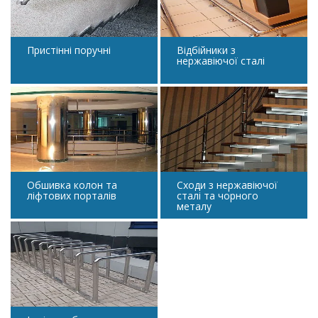
Пристінні поручні
Відбійники з
нержавіючої сталі
Обшивка колон та
Сходи з нержавіючої
ліфтових порталів
сталі та чорного
металу