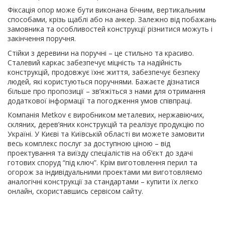
Фіксація опор може бути виконана бічним, вертикальним
способами, крізь щаблі або на анкер. Залежно від побажань
замовника та особливостей конструкції різнитися можуть і
закінчення поручня.
Стійки з деревини на поручні – це стильно та красиво.
Сталевий каркас забезпечує міцність та надійність
конструкцій, продовжує їхнє життя, забезпечує безпеку
людей, які користуються поручнями. Бажаєте дізнатися
більше про пропозиції – зв’яжіться з нами для отримання
додаткової інформації та погодження умов співпраці.
Компанія Metkov є виробником металевих, нержавіючих,
скляних, дерев’яних конструкцій та реалізує продукцію по
Україні. У Києві та Київській області ви можете замовити
весь комплекс послуг за доступною ціною – від
проектування та виїзду спеціалістів на об’єкт до здачі
готових споруд “під ключ”. Крім виготовлення перил та
огорож за індивідуальними проектами ми виготовляємо
аналогічні конструкції за стандартами – купити їх легко
онлайн, скориставшись сервісом сайту.