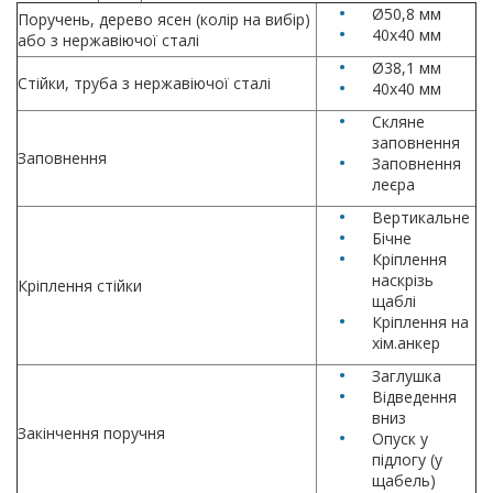
Ø50,8 мм
Поручень, дерево ясен (колір на вибір)
40х40 мм
або з нержавіючої сталі
Ø38,1 мм
Стійки, труба з нержавіючої сталі
40x40 мм
Скляне
заповнення
Заповнення
Заповнення
леєра
Вертикальне
Бічне
Кріплення
наскрізь
Кріплення стійки
щаблі
Кріплення на
хім.анкер
Заглушка
Відведення
вниз
Закінчення поручня
Опуск у
підлогу (у
щабель)