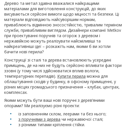
Дерево та метал здавна вважалися найкращими
матеріалами для виготовлення конструкцій, до яких
висуваються серйозні вимоги щодо міцності та безпеки. Ці
матеріали відповідають найсуворішим нормам,
приваблюють відмінною зносостійкістю, тривалим терміном
служби, привабливим виглядом. Дизайнери компанії Metkov
при проектуванні поручнів та огорож з деревом і
нержавійкою можуть реалізувати найсміливіші та
найкреативніші ідеї – розкажіть нам, якими б ви хотіли
бачити нові перила?
Конструкції зі сталі та дерева встановлюють усередині
приміщень, де на них не будуть серйозно впливати фактори
ззовні (у тому числі здійснюватися вплив вологи,
температурних перепадів).
Купити перила
можна для
облаштування сходів у будинку, в офісному приміщенні, у
різних місцях громадського призначення – клубах, центрах,
комплексах.
Якими можуть бути ваші нові поручні з дерев’яними
опорами? Ми реалізуємо різні проекти:
із заповненням склом, леерами та без нього;
з поручнями з дерева
чи нержавіючої сталі;
з різними типами кріплення стійки.