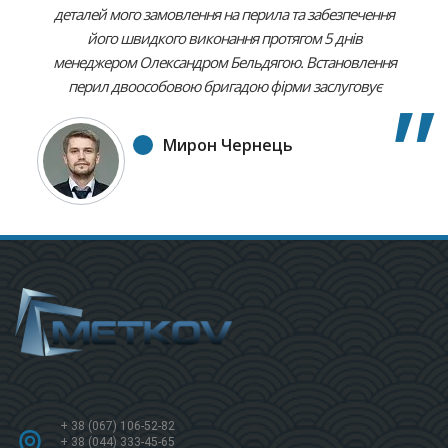
деталей мого замовлення на перила та забезпечення
його швидкого виконання протягом 5 днів
менеджером Олександром Бельдягою. Встановлення
перил двоособовою бригадою фірми заслуговує
найвищої оцінки. Для мене це був зразок чітко
продуманого, високоякісного виконання, з
Мирон Чернець
дотриманням усіх моїх пропозицій. Якість усіх етапів
замовлення є, безсумнівно вищою, ніж ціна за нього.
Рекомендую усім цей екстра фірмовий спосіб роботи.
+ 38 (067) 106-52-82
+ 38 (044) 333-45-65