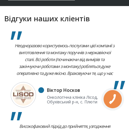
Відгуки наших кліентів
Неодноразово користуємось послугами цієї компанії з
виготовлення та монтажу поручнів з нержавіючої
сталі. Всі роботи (починаючи від вимірів та
закінчуючи роботами з монтажу) робляться дуже
оперативно та дуже якісно. Враховуючи те, що у нас
клініка з відповідними строгими вимогами до
іміджевого стану та цими поруччями користуються
Віктор Носков
окрім співробітників і пацієнти, всі ці перила, що
Онкологічна клініка Лісод,
встановлюються і на вулиці і всередині будівель,
Обухівський р-н, с. Плюти
дуже органічно вписуються в наш імідж і всі пацієнти
та співробітники дуже ними задоволені .
Високофаховий підхід до прийняття, узгодження