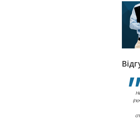
Відг
Не
(по
сп