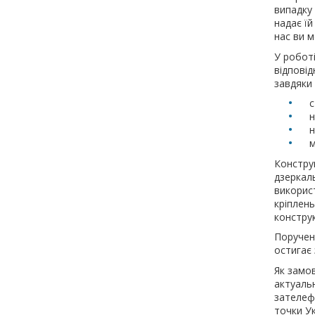
випадку 
надає їй
нас ви м
У роботі
відповід
завдяки
с
н
н
м
Конструк
дзеркал
викорис
кріплень
конструк
Поручен
остигає 
Як замо
актуальн
зателеф
точки Ук