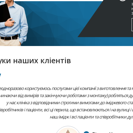
уки наших кліентів
одноразово користуємось послугами цієї компанії з виготовлення та м
чинаючи від вимірів та закінчуючи роботами з монтажу) робляться ду
у нас клініка з відповідними строгими вимогами до іміджевого с
івробітників і пацієнти, всі ці перила, що встановлюються і на вулиці 
наш імідж і всі пацієнти та співробітники д