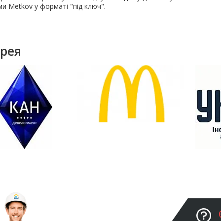
и Metkov у форматі "під ключ".
рея