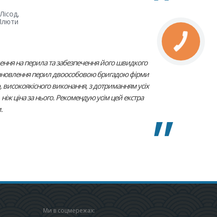
Лісод,
 Плюти
ення на перила та забезпечення його швидкого
тановлення перил двоособовою бригадою фірми
, високоякісного виконання, з дотриманням усіх
 ніж ціна за нього. Рекомендую усім цей екстра
.
Ми в соцмережах: