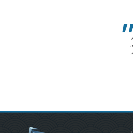
в
з
+