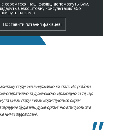
Не соромтеся, наші фахівці допоможуть Вам,
нададуть безкоштовну консультацію або
запишуть на замір.
Поставити питання фахівцеві
онтажу поручнів з нержавіючої сталі. Всі роботи
же оперативно та дуже якісно. Враховуючи те, що
тану та цими поруччями користуються окрім
і всередині будівель, дуже органічно вписуються в
уже ними задоволені .