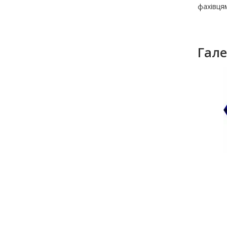
фахівцям
Гале