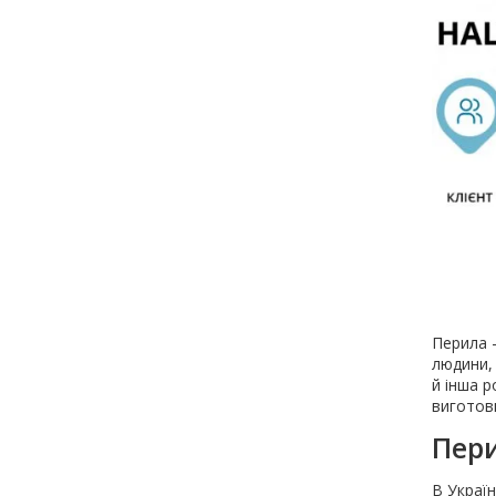
Перила –
людини, 
й інша р
виготови
Пери
В Украї