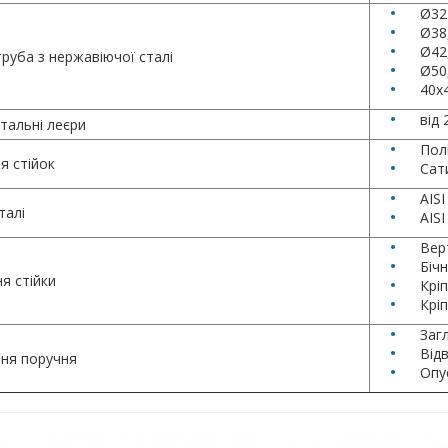
Ø32
Ø38
Ø42
труба з нержавіючої сталі
Ø50
40x
від 
тальні леєри
Пол
я стійок
Сат
AISI
талі
AISI
Вер
Біч
я стійки
Крі
Кріп
Заг
Від
ння поручня
Опус