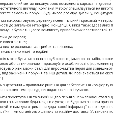
нержавіючий метал виконує роль посиленого каркаса, а дерево –
 естетичного вигляду. Компанія Metkov спеціалізується на вигот
ожете замовити поручні будь-якого розміру, дизайну, конфігурац
 ми використовуємо деревину ясеня – міцний і красивий матеріал
ності до загальної інтер’єрної концепції. Стійки таких дерев’яних
 чому набувають цілого комплексу привабливих властивостей та
тійкі до корозії;
е окислюються;
а них не розвивається грибок та пліснява;
аксимально міцні та надійні.
ція може бути виконана з труб різного діаметра на вибір, з різ
ьною або сатинованою – враховуйте особливості оформлення при
товуємо різні марки сталі для виробництва перил для зовнішньо
, вид закінчення поручня та інші деталі, які позначаються на ек
ції.
ь з деревини – правильне рішення для забезпечення комфорту ко
за низьких температур, виглядає стильно і сучасно.
вити проектування та виробництво перил з нержавіючої сталі з д
ою і в житлових будинках, і в офісах, і в будинках з іншим призн
онуйте нам для отримання додаткової інформації та погодження 
раїни – ми організуємо швидку та надійну доставку. Установка ко