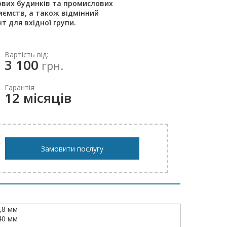
вих будинків та промислових
иємств, а також відмінний
т для вхідної групи.
Вартість від:
3 100
грн.
Гарантія
12 місяців
Замовити послугу
,8 мм
40 мм