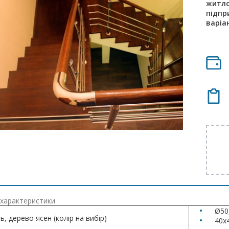
житло
підпр
варіан
 характеристики
Ø50
, дерево ясен (колір на вибір)
40х