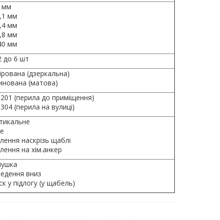
 мм
,1 мм
,4 мм
,8 мм
40 мм
2 до 6 шт
ірована (дзеркальна)
инована (матова)
 201 (перила до приміщення)
 304 (перила на вулиці)
тикальне
не
плення наскрізь щаблі
лення на хім.анкер
лушка
ведення вниз
к у підлогу (у щабель)