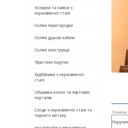
Козирки та навіси з
нержавіючої сталі
Скляні перегородки
Скляні душові кабіни
Скляні конструкції
Пристінні поручні
Відбійники з нержавіючої
сталі
Обшивка колон та ліфтових
порталів
Сходи з нержавіючої сталі та
Технічні
чорного металу
Поручень
Інші вироби з нержавіючої