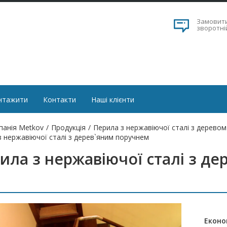
Замовит
зворотні
нтажити
Контакти
Наші клієнти
панія Metkov
/
Продукція
/
Перила з нержавіючої сталі з деревом
з нержавіючої сталі з дерев`яним поручнем
ила з нержавіючої сталі з д
Еконо