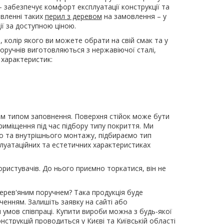
 забезпечує комфорт експлуатації конструкції та
овленні таких
перил з деревом
на замовлення – у
ії за доступною ціною.
, колір якого ви можете обрати на свій смак та у
 поручнів виготовляються з нержавіючої сталі,
 характеристик:
ним типом заповнення. Поверхня стійок може бути
міщення під час підбору типу покриття. Ми
го та внутрішнього монтажу, підбираємо тип
сплуатаційних та естетичних характеристиках
ристувачів. До нього приємно торкатися, він не
ерев'яним поручнем? Така продукція буде
аченням. Залишіть заявку на сайті або
умов співпраці. Купити вироби можна з будь-якої
нструкцій проводиться у Києві та Київській області