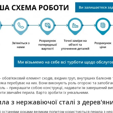
 обов’язковий елемент сходів, вхідних груп, внутрішніх балконів 
яка перебуває на них. Вони виконують роль огорожі та запобіга
оль – прикрашати собою конструкції, надавати їм завершений ви
ти звичайні перила. Варто зробити їх унікальними.
ла з нержавіючої сталі з дерев'я
ні останніми роками великим попитом користуються перила з нерж