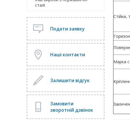
сталі
Стійки, 
Подати заявку
Горизон
Поверхн
Наші контакти
Марка с
Залишити відгук
Кріпленн
Замовити
Закінче
зворотній дзвінок