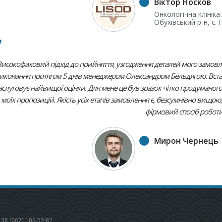
Віктор Носков
Онкологічна клініка 
Обухівський р-н, с.
Високофаховий підхід до прийняття, узгодження деталей мого замовл
иконання протягом 5 днів менеджером Олександром Бельдягою. Вс
аслуговує найвищої оцінки. Для мене це був зразок чітко продуманого
моїх пропозицій. Якість усіх етапів замовлення є, безсумнівно вищою,
фірмовий спосіб роботи
Мирон Чернець
 38 (067) 106-52-82