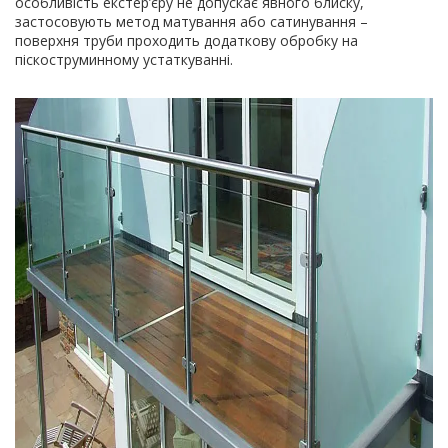
особливість екстер’єру не допускає явного блиску,
застосовують метод матування або сатинування –
поверхня труби проходить додаткову обробку на
піскоструминному устаткуванні.