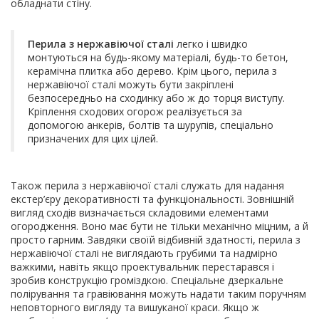
обладнати стіну.
Перила з нержавіючої сталі
легко і швидко
монтуються на будь-якому матеріалі, будь-то бетон,
керамічна плитка або дерево. Крім цього, перила з
нержавіючої сталі можуть бути закріплені
безпосередньо на сходинку або ж до торця виступу.
Кріплення сходових огорож реалізується за
допомогою анкерів, болтів та шурупів, спеціально
призначених для цих цілей.
Також перила з нержавіючої сталі служать для надання
екстер’єру декоративності та функціональності. Зовнішній
вигляд сходів визначається складовими елементами
огородження. Воно має бути не тільки механічно міцним, а й
просто гарним. Завдяки своїй відбивній здатності, перила з
нержавіючої сталі не виглядають грубими та надмірно
важкими, навіть якщо проектувальник перестарався і
зробив конструкцію громіздкою. Спеціальне дзеркальне
полірування та гравіювання можуть надати таким поручням
неповторного вигляду та вишуканої краси. Якщо ж