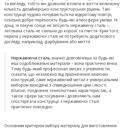
та вигляду, тобто він дозволяє втілити в життя величезну
кількість дизайнерсько-конструкторських рішень. Такі
конструкції чудово почуваються на відкритому повітрі,
оскільки добре переносять будь-які атмосферні умови. Ні
дощі, ні пекуче сонце не зіпсують нержавіючу сталь –
легована сталь не схильна до корозії та гниття. Крім того,
перила з нержавіючої сталі не потребують додаткового
догляду, наприклад, фарбування або миття.
Нержавіюча сталь
значно довговічніша за будь-які
інші оздоблювальні матеріали – вона практично вічна.
Тому будь-який професіонал зможе з упевненістю
сказати, що незалежно від призначення захисних
конструкцій, саме нержавіючий метал є універсальним
вибором виходячи з співвідношення ціни і якості.
Власне, поєднання технологічних характеристик, а
також сфери застосування і дозволяють нам
спостерігати конструкції з нержавіючої сталі
практично повсюдно.
Основним критерієм вибору матеріалу для виготовлення