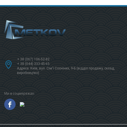
+ 38 (067) 106-52-82
+ 38 (044) 333-45-65
Адреса: Київ, вул. Сім'ї Сосніних, 9-Б (відділ продажу, склад,
виробництво)
Ми в соцмережах: