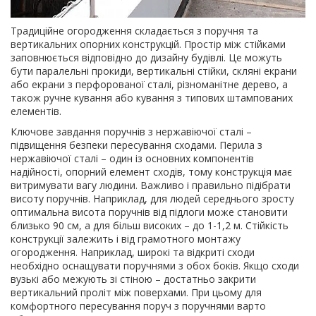
Традиційне огородження складається з поручня та
вертикальних опорних конструкцій. Простір між стійками
заповнюється відповідно до дизайну будівлі. Це можуть
бути паралельні прокиди, вертикальні стійки, скляні екрани
або екрани з перфорованої сталі, різноманітне дерево, а
також ручне кування або кування з типових штампованих
елементів.
Ключове завдання поручнів з нержавіючої сталі –
підвищення безпеки пересування сходами. Перила з
нержавіючої сталі – один із основних компонентів
надійності, опорний елемент сходів, тому конструкція має
витримувати вагу людини. Важливо і правильно підібрати
висоту поручнів. Наприклад, для людей середнього зросту
оптимальна висота поручнів від підлоги може становити
близько 90 см, а для більш високих – до 1-1,2 м. Стійкість
конструкції залежить і від грамотного монтажу
огородження. Наприклад, широкі та відкриті сходи
необхідно оснащувати поручнями з обох боків. Якщо сходи
вузькі або межують зі стіною – достатньо закрити
вертикальний проліт між поверхами. При цьому для
комфортного пересування поруч з поручнями варто