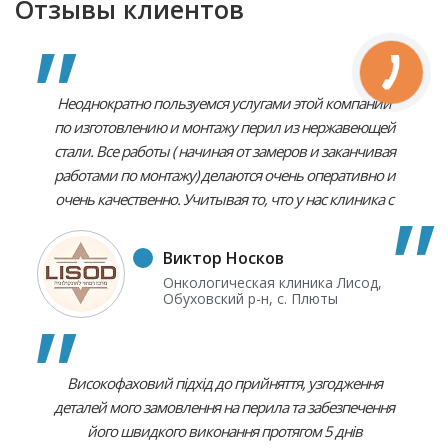
Отзывы клиентов
Неоднократно пользуемся услугами этой компании
по изготовлению и монтажу перил из нержавеющей
стали. Все работы ( начиная от замеров и заканчивая
работами по монтажу) делаются очень оперативно и
очень качественно. Учитывая то, что у нас клиника с
соответствующими строгими требованиями к
имиджевому состоянию и этими перилами
Виктор Носков
пользуются кроме сотрудников и пациенты, то эти
Онкологическая клиника Лисод,
все перила, устанавливаемые и на улице и внутри
Обуховский р-н, с. Плюты
зданий, очень органично вписываются в наш имидж
и все пациенты и сотрудники очень ими довольны.
Високофаховий підхід до прийняття, узгодження
деталей мого замовлення на перила та забезпечення
його швидкого виконання протягом 5 днів