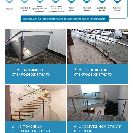
1. На зажимных
2. На напольных
стеклодержателях
стеклодержателях
3. На точечных
4. С креплением стекла
стеклодержателях
насквозь