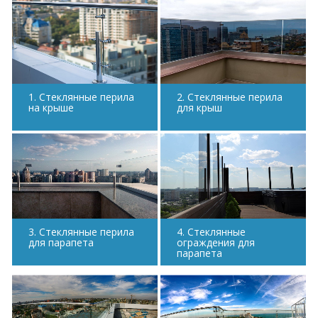
1. Стеклянные перила
2. Стеклянные перила
на крыше
для крыш
3. Стеклянные перила
4. Стеклянные
для парапета
ограждения для
парапета