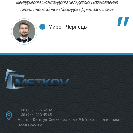
менеджером Олександром Бельдягою. Встановлення
перил двоособовою бригадою фірми заслуговує
найвищої оцінки. Для мене це був зразок чітко
продуманого, високоякісного виконання, з
Мирон Чернець
дотриманням усіх моїх пропозицій. Якість усіх етапів
замовлення є, безсумнівно вищою, ніж ціна за нього.
Рекомендую усім цей екстра фірмовий спосіб роботи.
+ 38 (067) 106-52-82
+ 38 (044) 333-45-65
Адрес: г. Киев, ул. Семьи Сосниных, 9-Б (отдел продаж, склад,
производство)