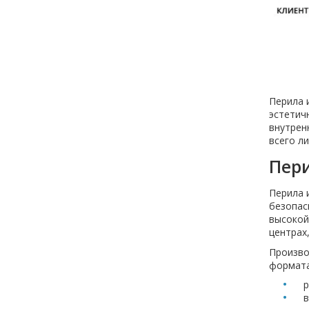
Перила 
эстетич
внутрен
всего л
Пери
Перила 
безопас
высокой
центрах
Произво
формата
р
в