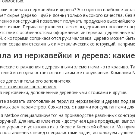
тоимостью.
оши перила из нержавейки и дерева? Это один из наиболее эко
ет сырье (дерево - дуб и ясень) только высокого качества, без
лению конструкций позволяет получать продукцию высочайшего
ристиками. Перила не ржавеют, легко выдерживают высокие наг
етствие с особенностями оформления интерьера. Деревянные эл
й, с которыми соприкасаются руки человека. Дерево может быть
 при создании стеклянных и металлических конструкций, например
ла из нержавейки и дерева: какие
ческие ограждения с деревянными элементами - это красиво. Та
телей и сегодня остается все таким же популярным. Компания M
ез дополнительного заполнителя;
о стеклянным заполнением
;
з нержавейки, дополненные деревянными стойками и другие.
те заказать изготовление
перил из нержавейки и дерева под за
имых вам параметров. Свяжитесь с нашими консультантами для
я Metkov специализируется на производстве различных конструк
поручней. Для наших клиентов - доступная цена продукции, выпо
 по украине и установка их в Киеве и Киевской области. Мы пр
 поставленных перед специалистами задач, используем лучшее 