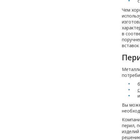
с
Чем хор
использу
изготов
характе
в соотв
поручне
вставок
Пери
Металли
потреби
б
с
и
Вы може
необход
Компани
перил, 
изделий
решению