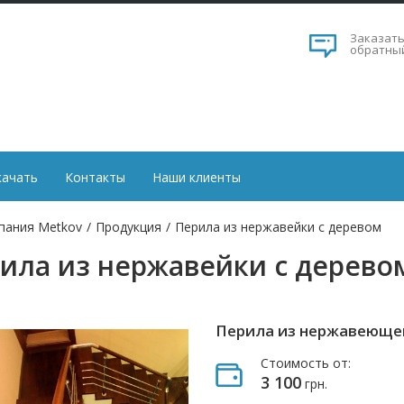
Заказат
обратны
качать
Контакты
Наши клиенты
пания Metkov
/
Продукция
/
Перила из нержавейки с деревом
ила из нержавейки с дерево
Перила из нержавеющей
Стоимость от:
3 100
грн.