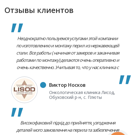
Отзывы клиентов
Неоднократно пользуемся услугами этой компании
по изготовлению и монтажу перил из нержавеющей
стали. Все работы ( начиная от замеров и заканчивая
работами по монтажу) делаются очень оперативно и
очень качественно. Учитывая то, что у нас клиника с
соответствующими строгими требованиями к
имиджевому состоянию и этими перилами
Виктор Носков
пользуются кроме сотрудников и пациенты, то эти
Онкологическая клиника Лисод,
все перила, устанавливаемые и на улице и внутри
Обуховский р-н, с. Плюты
зданий, очень органично вписываются в наш имидж
и все пациенты и сотрудники очень ими довольны.
Високофаховий підхід до прийняття, узгодження
деталей мого замовлення на перила та забезпечення