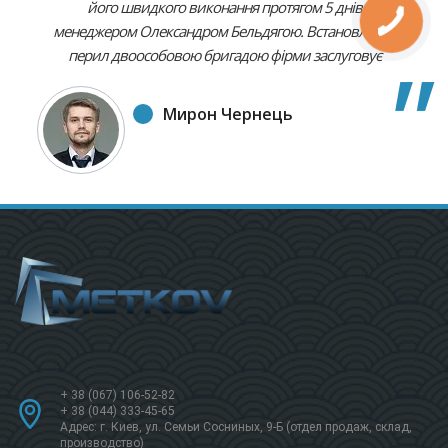
його швидкого виконання протягом 5 днів
менеджером Олександром Бельдягою. Встановлення
перил двоособовою бригадою фірми заслуговує
найвищої оцінки. Для мене це був зразок чітко
продуманого, високоякісного виконання, з
Мирон Чернець
дотриманням усіх моїх пропозицій. Якість усіх етапів
замовлення є, безсумнівно вищою, ніж ціна за нього.
Рекомендую усім цей екстра фірмовий спосіб роботи.
+ 38 (067) 106-52-82
+ 38 (044) 333-45-65
Адрес: г. Киев, ул. Семьи Сосниных, 9-Б (отдел продаж, склад,
производство)