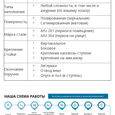
Любой сложности, в том числе и
Типы
ажурные (по вашему эскизу)
заполнения
Полированная (зеркальная)
Поверхность
Сатинированная (матовая)
AISI 201 (перила в помещение)
Марка стали
AISI 304 (перила на улице)
Вертикальное
Боковое
Крепление
Крепление насквозь ступени
стойки
Крепление на хим.анкер
Заглушка
Окончание
Отвод вниз
поручня
Опуск в пол (в ступень)