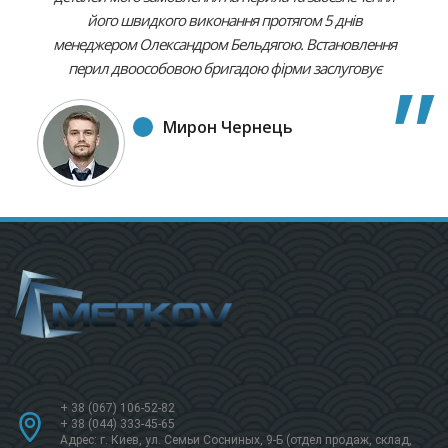
його швидкого виконання протягом 5 днів
менеджером Олександром Бельдягою. Встановлення
перил двоособовою бригадою фірми заслуговує
найвищої оцінки. Для мене це був зразок чітко
продуманого, високоякісного виконання, з
Мирон Чернець
дотриманням усіх моїх пропозицій. Якість усіх етапів
замовлення є, безсумнівно вищою, ніж ціна за нього.
Рекомендую усім цей екстра фірмовий спосіб роботи.
+ 38 (067) 106-52-82
+ 38 (044) 333-45-65
Адрес: г. Киев, ул. Семьи Сосниных, 9-Б (отдел продаж, склад,