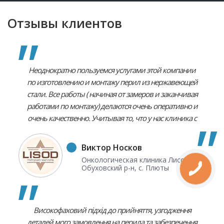
Отзывы клиентов
Неоднократно пользуемся услугами этой компании
по изготовлению и монтажу перил из нержавеющей
стали. Все работы ( начиная от замеров и заканчивая
работами по монтажу) делаются очень оперативно и
очень качественно. Учитывая то, что у нас клиника с
соответствующими строгими требованиями к
имиджевому состоянию и этими перилами
Виктор Носков
пользуются кроме сотрудников и пациенты, то эти
Онкологическая клиника Лисод,
все перила, устанавливаемые и на улице и внутри
Обуховский р-н, с. Плюты
зданий, очень органично вписываются в наш имидж
и все пациенты и сотрудники очень ими довольны.
Високофаховий підхід до прийняття, узгодження
деталей мого замовлення на перила та забезпечення